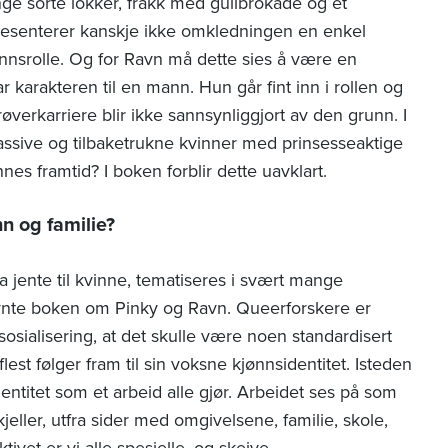
nge sorte lokker, frakk med gullbrokade og et
epresenterer kanskje ikke omkledningen en enkel
nnsrolle. Og for Ravn må dette sies å være en
r karakteren til en mann. Hun går fint inn i rollen og
verkarriere blir ikke sannsynliggjort av den grunn. I
ssive og tilbaketrukne kvinner med prinsesseaktige
nnes framtid? I boken forblir dette uavklart.
n og familie?
ra jente til kvinne, tematiseres i svært mange
evnte boken om Pinky og Ravn. Queerforskere er
nssosialisering, at det skulle være noen standardisert
lest følger fram til sin voksne kjønnsidentitet. Isteden
ntitet som et arbeid alle gjør. Arbeidet ses på som
rskjeller, utfra sider med omgivelsene, familie, skole,
tivet er vi alle spesielle, og skeive.