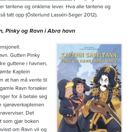
 er tantene og onklene lever. Hva alle tantene og
gså tatt opp (Österlund Lassén-Seger 2012).
n, Pinky og Ravn i Abra havn
nsjonell.
avn. Gutten Pinky
dre guttene i havnen,
rømte Kaptein
 at han må vente til
ngamle Ravn forsøker
nger for å betale seg
om sjørøverkapteinen
røverviser. Det
et som gjør boken
uvisst om Ravn vil og