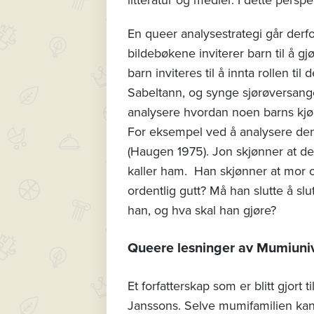
En queer analysestrategi går derfo
bildebøkene inviterer barn til å gj
barn inviteres til å innta rollen t
Sabeltann, og synge sjørøversang
analysere hvordan noen barns kjøn
For eksempel ved å analysere den 
(Haugen 1975). Jon skjønner at de
kaller ham. Han skjønner at mor o
ordentlig gutt? Må han slutte å s
han, og hva skal han gjøre?
Queere lesninger av Mumiuni
Et forfatterskap som er blitt gjort 
Janssons. Selve mumifamilien kan 