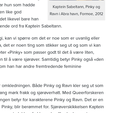
 var hun som hadde
Kaptein Sabeltann, Pinky og
en like god
Ravn i Abra havn, Formoe, 2012
 det likevel bare han
ende ord fra Kaptein Sabeltann.
i, kan vi spørre om det er noe som er uvanlig eller
, det er noen ting som stikker seg ut og som vi kan
r «Pinky» som passer godt til det å være liten,
ten til å være sjørøver. Samtidig betyr Pinky også «den
s om han har andre fremtredende feminine
er omkledningen. Både Pinky og Ravn kler seg ut som
lang mørk frakk og sjørøverhatt. Med Queerforskeren
ngen betyr for karakterene Pinky og Ravn. Det er en
Pinky, blir berømmet for. Sjørøverskikkelsen Kaptein