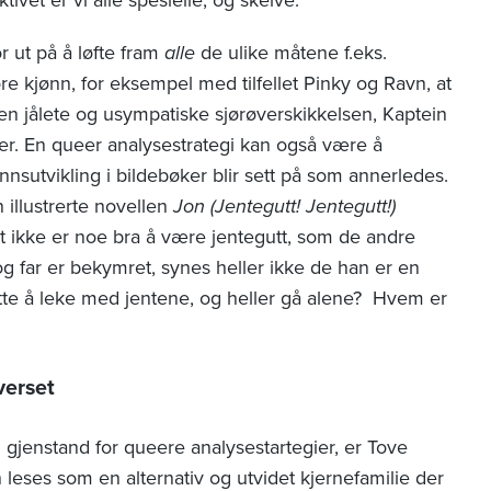
r ut på å løfte fram
alle
de ulike måtene f.eks.
øre kjønn, for eksempel med tilfellet Pinky og Ravn, at
il den jålete og usympatiske sjørøverskikkelsen, Kaptein
er. En queer analysestrategi kan også være å
nsutvikling i bildebøker blir sett på som annerledes.
illustrerte novellen
Jon (Jentegutt! Jentegutt!)
t ikke er noe bra å være jentegutt, som de andre
g far er bekymret, synes heller ikke de han er en
lutte å leke med jentene, og heller gå alene? Hvem er
verset
til gjenstand for queere analysestartegier, er Tove
leses som en alternativ og utvidet kjernefamilie der