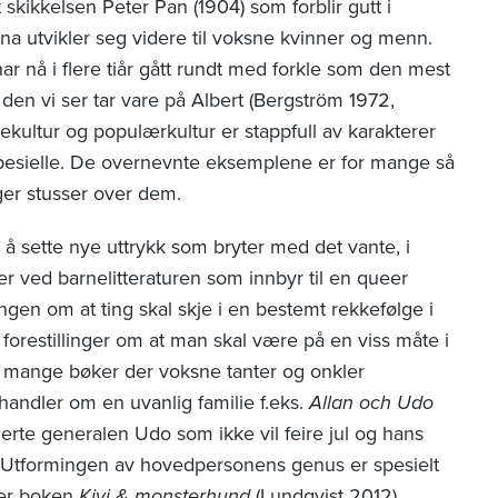
t skikkelsen Peter Pan (1904) som forblir gutt i
a utvikler seg videre til voksne kvinner og menn.
har nå i flere tiår gått rundt med forkle som den mest
 den vi ser tar vare på Albert (Bergström 1972,
ekultur og populærkultur er stappfull av karakterer
spesielle. De overnevnte eksemplene er for mange så
nger stusser over dem.
 å sette nye uttrykk som bryter med det vante, i
er ved barnelitteraturen som innbyr til en queer
ingen om at ting skal skje i en bestemt rekkefølge i
d forestillinger om at man skal være på en viss måte i
t mange bøker der voksne tanter og onkler
handler om en uvanlig familie f.eks.
Allan och Udo
rte generalen Udo som ikke vil feire jul og hans
. Utformingen av hovedpersonens genus er spesielt
 er boken
Ki
vi & monsterhund
(Lundqvist 2012)