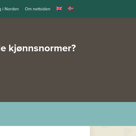
ng i Norden
Om nettsiden
lle kjønnsnormer?