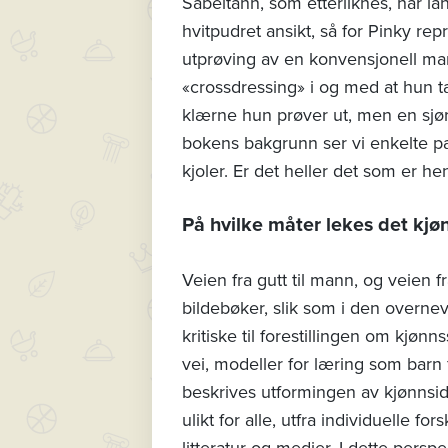
Sabeltann, som etterliknes, har la
hvitpudret ansikt, så for Pinky r
utprøving av en konvensjonell ma
«crossdressing» i og med at hun ta
klærne hun prøver ut, men en sjørø
bokens bakgrunn ser vi enkelte pa
kjoler. Er det heller det som er he
På hvilke måter lekes det kjøn
Veien fra gutt til mann, og veien f
bildebøker, slik som i den overn
kritiske til forestillingen om kjøn
vei, modeller for læring som barn f
beskrives utformingen av kjønnside
ulikt for alle, utfra individuelle fo
litteratur og medier. I dette perspek