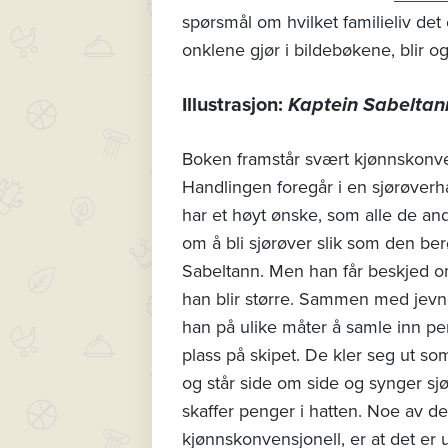
spørsmål om hvilket familieliv det
onklene gjør i bildebøkene, blir o
Illustrasjon:
Kaptein Sabeltan
Boken framstår svært kjønnskonve
Handlingen foregår i en sjørøverh
har et høyt ønske, som alle de an
om å bli sjørøver slik som den be
Sabeltann. Men han får beskjed om
han blir større. Sammen med jev
han på ulike måter å samle inn pe
plass på skipet. De kler seg ut s
og står side om side og synger sjø
skaffer penger i hatten. Noe av d
kjønnskonvensjonell, er at det er 