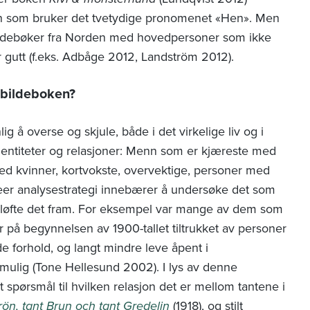
n som bruker det tvetydige pronomenet «Hen». Men
bildebøker fra Norden med hovedpersoner som ikke
r gutt (f.eks. Adbåge 2012, Landström 2012).
i bildeboken?
ig å overse og skjule, både i det virkelige liv og i
identiteter og relasjoner: Menn som er kjæreste med
d kvinner, kortvokste, overvektige, personer med
eer analysestrategi innebærer å undersøke det som
 å løfte det fram. For eksempel var mange av dem som
 på begynnelsen av 1900-tallet tiltrukket av personer
 forhold, og langt mindre leve åpent i
mulig (Tone Hellesund 2002). I lys av denne
 spørsmål til hvilken relasjon det er mellom tantene i
rön, tant Brun och tant Gredelin
(1918), og stilt