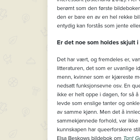
berømt som den første bildeboke
den er bare en av en hel rekke 
entydig kan forstås som jente elle
Er det noe som holdes skjult 
Det har vært, og fremdeles er, vanl
litteraturen, det som er uvanlige 
menn, kvinner som er kjæreste me
nedsatt funksjonsevne osv. En qu
ikke er helt oppe i dagen, for så
levde som enslige tanter og onkler
av samme kjønn. Men det å innlede
sammekjønnede forhold, var ikke 
kunnskapen har queerforskere stilt
Elsa Beskows bildebok om
Tant G