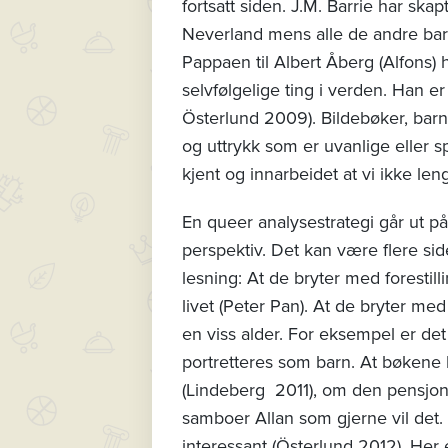
fortsatt siden. J.M. Barrie har skap
Neverland mens alle de andre barn
Pappaen til Albert Åberg (Alfons) 
selvfølgelige ting i verden. Han er
Österlund 2009). Bildebøker, barn
og uttrykk som er uvanlige eller 
kjent og innarbeidet at vi ikke le
En queer analysestrategi går ut på
perspektiv. Det kan være flere sid
lesning: At de bryter med forestill
livet (Peter Pan). At de bryter me
en viss alder. For eksempel er de
portretteres som barn. At bøkene 
(Lindeberg 2011), om den pensjone
samboer Allan som gjerne vil det
interessant (Österlund 2012). Her