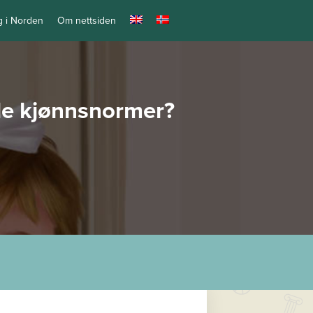
ng i Norden
Om nettsiden
lle kjønnsnormer?