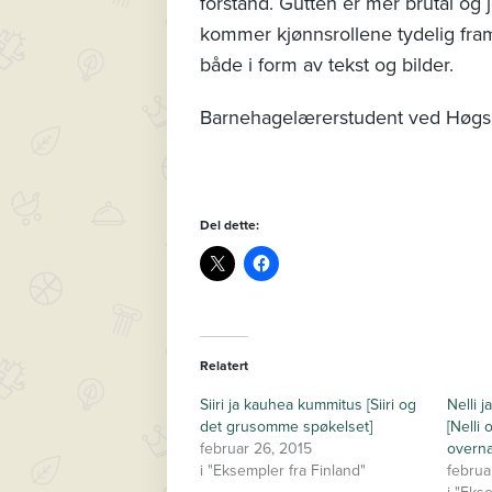
forstand. Gutten er mer brutal og
kommer kjønnsrollene tydelig fra
både i form av tekst og bilder.
Barnehagelærerstudent ved Høgsk
Del dette:
Relatert
Siiri ja kauhea kummitus [Siiri og
Nelli 
det grusomme spøkelset]
[Nelli
februar 26, 2015
overna
i "Eksempler fra Finland"
februa