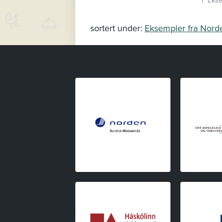
i "Eks
sortert under:
Eksempler fra Nord