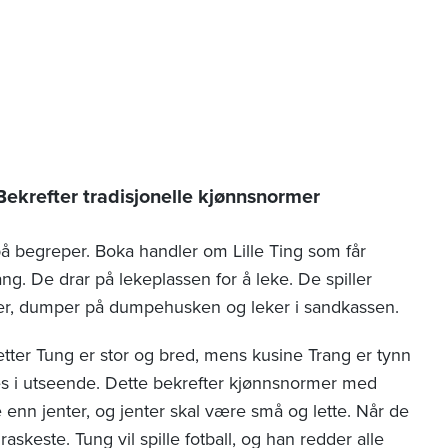
ekrefter tradisjonelle kjønnsnormer
å begreper. Boka handler om Lille Ting som får
ng. De drar på lekeplassen for å leke. De spiller
tsjer, dumper på dumpehusken og leker i sandkassen.
Fetter Tung er stor og bred, mens kusine Trang er tynn
s i utseende. Dette bekrefter kjønnsnormer med
e enn jenter, og jenter skal være små og lette. Når de
askeste. Tung vil spille fotball, og han redder alle