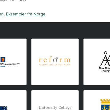
empler fra Finland"
en
,
Eksempler fra Norge