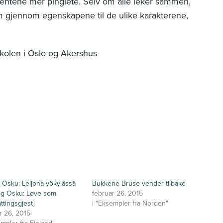
 jentene mer pinglete. Selv om alle leker sammen,
m gjennom egenskapene til de ulike karakterene,
olen i Oslo og Akershus
ja Osku: Leijona yökylässä
Bukkene Bruse vender tilbake
 og Osku: Løve som
februar 26, 2015
ttingsgjest]
i "Eksempler fra Norden"
r 26, 2015