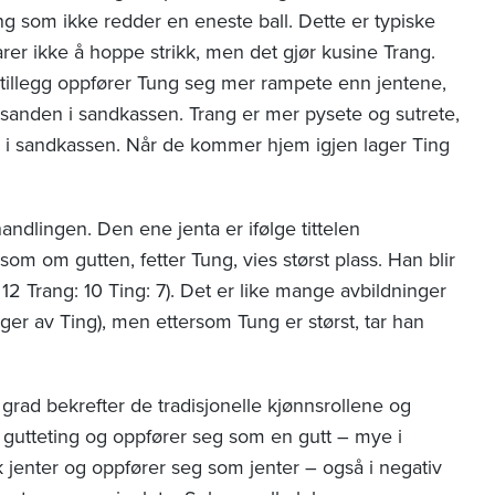
ang som ikke redder en eneste ball. Dette er typiske
arer ikke å hoppe strikk, men det gjør kusine Trang.
. I tillegg oppfører Tung seg mer rampete enn jentene,
all sanden i sandkassen. Trang er mer pysete og sutrete,
er i sandkassen. Når de kommer hjem igjen lager Ting
andlingen. Den ene jenta er ifølge tittelen
m om gutten, fetter Tung, vies størst plass. Han blir
 12 Trang: 10 Ting: 7). Det er like mange avbildninger
ger av Ting), men ettersom Tung er størst, tar han
grad bekrefter de tradisjonelle kjønnsrollene og
 gutteting og oppfører seg som en gutt – mye i
k jenter og oppfører seg som jenter – også i negativ