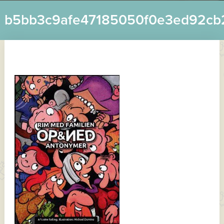
b5bb3c9afe47185050f0e3ed92cb