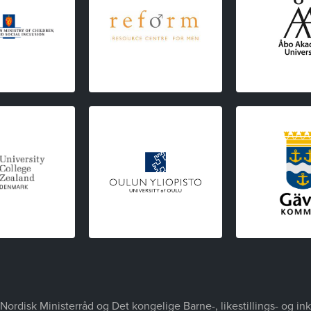
Nordisk Ministerråd og Det kongelige Barne-, likestillings- og i