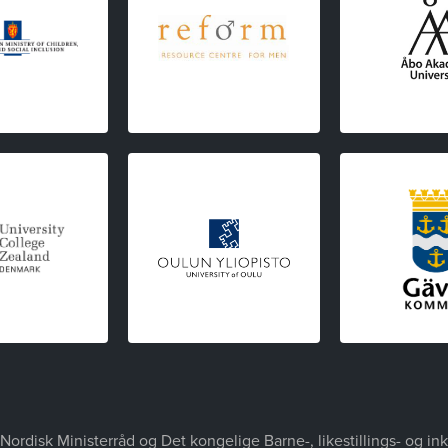
Nordisk Ministerråd og Det kongelige Barne-, likestillings- og i