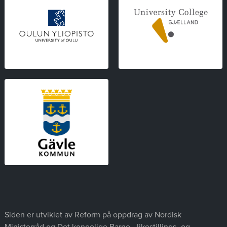
Siden er utviklet av Reform på oppdrag av Nordisk
Ministerråd og Det kongelige Barne-, likestillings- og