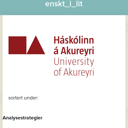
enskt_i_lit
sortert under:
Analysestrategier