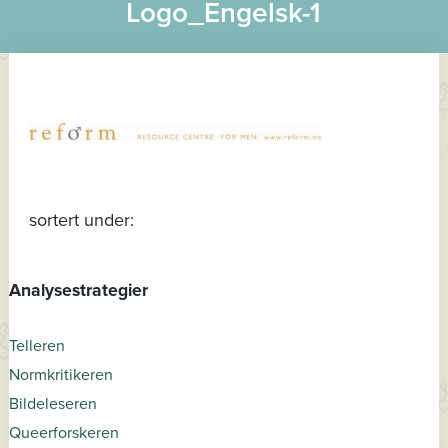
Logo_Engelsk-1
sortert under:
Analysestrategier
Telleren
Normkritikeren
Bildeleseren
Queerforskeren