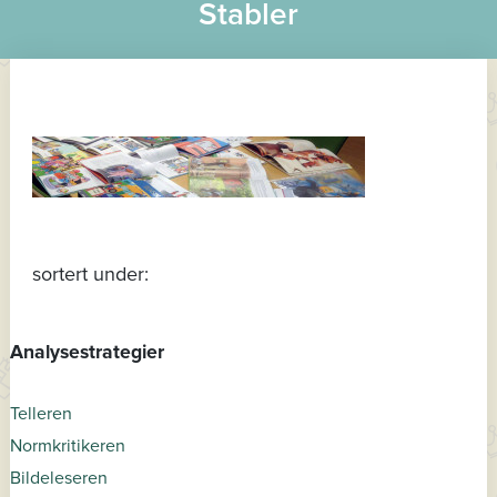
Stabler
sortert under:
Analysestrategier
Telleren
Normkritikeren
Bildeleseren