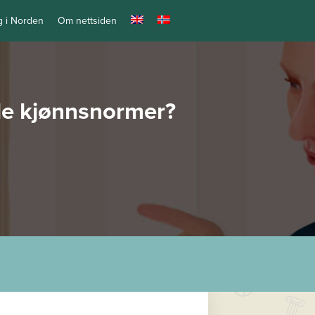
ng i Norden
Om nettsiden
lle kjønnsnormer?