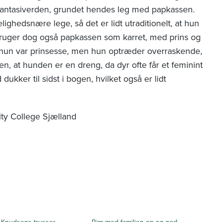
 fantasiverden, grundet hendes leg med papkassen.
ighedsnære lege, så det er lidt utraditionelt, at hun
 bruger dog også papkassen som karret, med prins og
at hun var prinsesse, men hun optræder overraskende,
n, at hunden er en dreng, da dyr ofte får et feminint
dukker til sidst i bogen, hvilket også er lidt
y College Sjælland