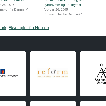
a Knudsens trusser
Rim med familien op og ned –
r 26, 2015
synonymer og antonymer
empler fra Danmark"
februar 26, 2015
i "Eksempler fra Danmark"
mark
,
Eksempler fra Norden