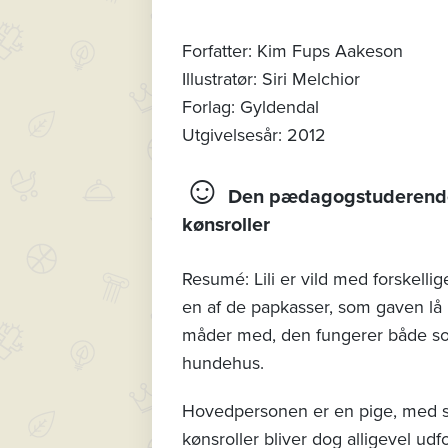
Forfatter: Kim Fups Aakeson
Illustratør: Siri Melchior
Forlag: Gyldendal
Utgivelsesår: 2012
☺
Den pædagogstuderendes 
kønsroller
Resumé: Lili er vild med forskelli
en af de papkasser, som gaven lå 
måder med, den fungerer både som 
hundehus.
Hovedpersonen er en pige, med slø
kønsroller bliver dog alligevel udf