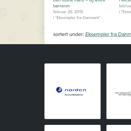
Den sultne mand – og andre
Felici
børnerim
februa
februar 26, 2015
i "Eks
i "Eksempler fra Danmark"
sortert under:
Eksempler fra Dan