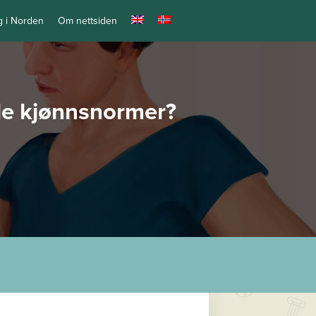
ng i Norden
Om nettsiden
lle kjønnsnormer?