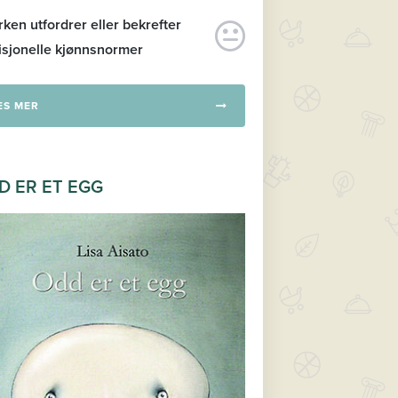
ken utfordrer eller bekrefter
isjonelle kjønnsnormer
ES MER
D ER ET EGG