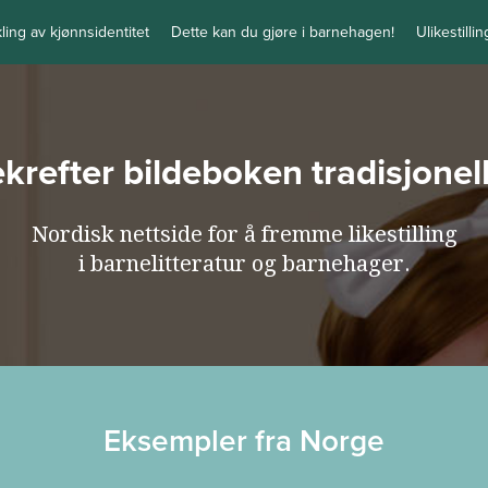
kling av kjønnsidentitet
Dette kan du gjøre i barnehagen!
Ulikestilli
bekrefter bildeboken tradisjone
Nordisk nettside for å fremme likestilling
i barnelitteratur og barnehager.
Eksempler fra Norge