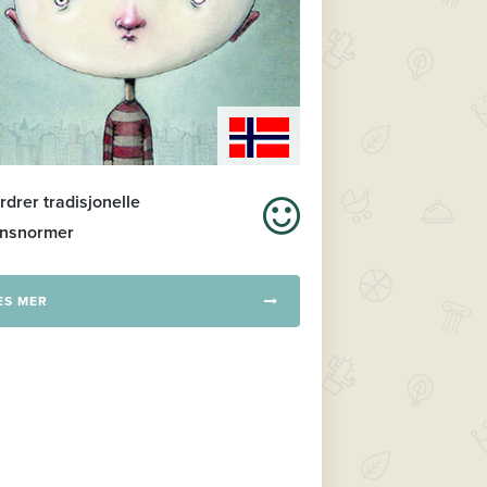
rdrer tradisjonelle
nnsnormer
ES MER