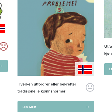
Utfo
kjø
L
Hverken utfordrer eller bekrefter
tradisjonelle kjønnsnormer
LES MER