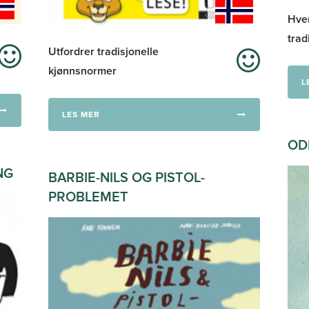
Hver
trad
Utfordrer tradisjonelle
kjønnsnormer
L
LES MER
OD
NG
BARBIE-NILS OG PISTOL-
PROBLEMET