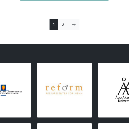
1
2
→