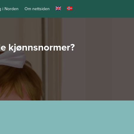
ng i Norden
Om nettsiden
lle kjønnsnormer?